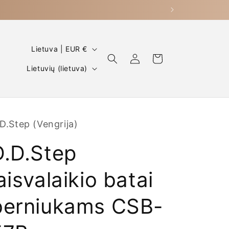
Š
Lietuva | EUR €
Prisijungti
Krepšelis
a
K
Lietuvių (lietuva)
l
a
i
l
s
b
/
D.Step (Vengrija)
a
r
D.D.Step
e
g
aisvalaikio batai
i
berniukams CSB-
o
n