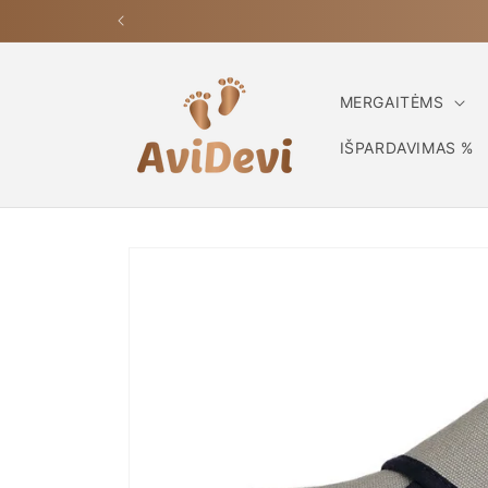
Eiti į
turinį
MERGAITĖMS
IŠPARDAVIMAS %
Pereiti prie
informacijos
apie gaminį