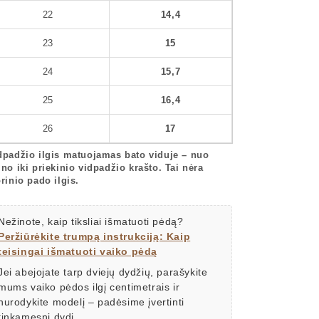
22
14,4
23
15
24
15,7
25
16,4
26
17
dpadžio ilgis matuojamas bato viduje – nuo
lno iki priekinio vidpadžio krašto. Tai nėra
orinio pado ilgis.
Nežinote, kaip tiksliai išmatuoti pėdą?
Peržiūrėkite trumpą instrukciją: Kaip
teisingai išmatuoti vaiko pėdą
Jei abejojate tarp dviejų dydžių, parašykite
mums vaiko pėdos ilgį centimetrais ir
nurodykite modelį – padėsime įvertinti
tinkamesnį dydį.