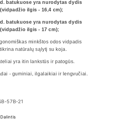
d. batukuose yra nurodytas
dydis
(vidpadžio ilgis - 16,4 cm);
d. batukuose yra nurodytas
dydis
(vidpadžio ilgis - 17 cm);
gonomiškas minkštos odos vidpadis
tikrina natūralų sąlytį su koja.
teliai yra itin lankstūs ir patogūs.
dai - guminiai, ilgalaikiai ir lengvučiai.
KU
SB-57B-21
das:
Dalintis