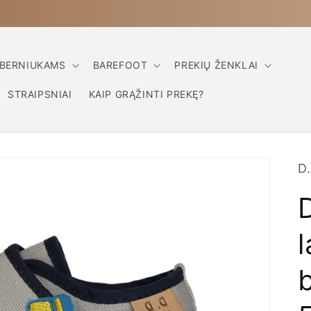
✅ 14 dienų grąžinimo garantija – pirkite be rizikos
BERNIUKAMS
BAREFOOT
PREKIŲ ŽENKLAI
STRAIPSNIAI
KAIP GRĄŽINTI PREKĘ?
D.
l