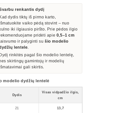
kiekį
kiekį
Svarbu renkantis dydį
Kad dydis tiktų iš pirmo karto,
išmatuokite vaiko pėdą stovint – nuo
kulno iki ilgiausio piršto. Prie pėdos ilgio
rekomenduojame pridėti apie
0,5–1 cm
laisvumo ir palyginti su
šio modelio
dydžių lentele
.
Dydį rinkitės pagal šio modelio lentelę,
nes skirtingų gamintojų ir modelių
išmatavimai gali skirtis.
o modelio dydžių lentelė
Visas vidpadžio ilgis,
Dydis
cm
21
13,7