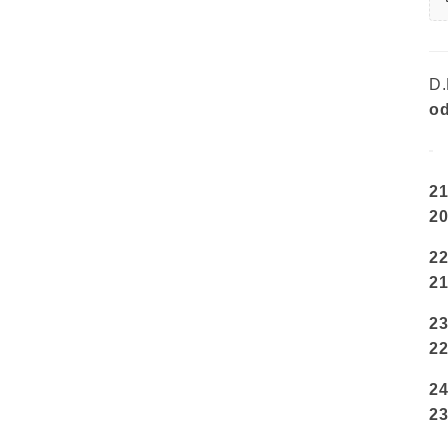
D.
od
21
20
22
21
23
2
24
23