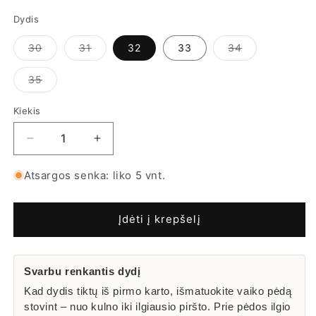
Dydis
Prekė
Prekė
Prekė
30
31
32
33
34
išparduota
išparduota
išparduota
arba
arba
arba
jos
jos
jos
Prekė
35
neturime
neturime
neturime
išparduota
arba
jos
Kiekis
Kiekis
neturime
Sumažinti
Padidinti
D.D.Step
D.D.Step
žieminiai
žieminiai
Atsargos senka: liko 5 vnt.
batai
batai
berniukams
berniukams
sniego
sniego
Įdėti į krepšelį
su
su
vilna
vilna
F651-
F651-
Svarbu renkantis dydį
359L
359L
Kad dydis tiktų iš pirmo karto, išmatuokite vaiko pėdą
kiekį
kiekį
stovint – nuo kulno iki ilgiausio piršto. Prie pėdos ilgio