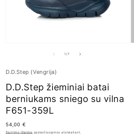
Atidaryti
At
mediją
m
1
2
iš
1
/
7
modaliniame
m
lange
l
D.D.Step (Vengrija)
D.D.Step žieminiai batai
berniukams sniego su vilna
F651-359L
Įprasta
54,00 €
kaina
Siuntimo išlaidos
apskaičiuojamos atsiskaitant.