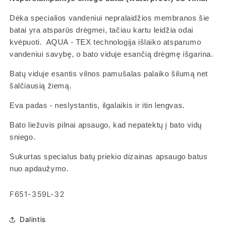
Dėka specialios vandeniui nepralaidžios membranos šie
batai yra atsparūs drėgmei, tačiau kartu leidžia odai
kvėpuoti. AQUA - TEX technologija išlaiko atsparumo
vandeniui savybę, o bato viduje esančią drėgmę išgarina.
Batų viduje esantis vilnos pamušalas palaiko šilumą net
šalčiausią žiemą.
Eva padas - neslystantis, ilgalaikis ir itin lengvas.
Bato liežuvis pilnai apsaugo, kad nepatektų į bato vidų
sniego.
Sukurtas specialus batų priekio dizainas apsaugo
batus
nuo apdaužymo.
SKU
F651-359L-32
kodas:
Dalintis