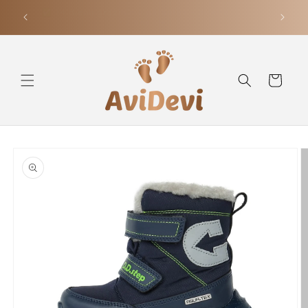
Eiti į
 nuo 70
✅ 14 dienų grąžinimo garantija – pirkite be
turinį
rizikos
Krepšelis
Pereiti prie
informacijos
apie gaminį