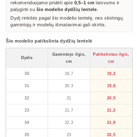
rekomenduojame pridėti apie
0,5–1 cm
laisvumo ir
palyginti su
šio modelio dydžių lentele
.
Dydį rinkitės pagal šio modelio lentelę, nes skirtingų
gamintojų ir modelių išmatavimai gali skirtis.
Šio modelio patikslinta dydžių lentelė
Gamintojo ilgis,
Patikslintas ilgis,
Dydis
cm
cm
30
19,7
19,2
31
20,3
19,8
32
21
20,5
33
21,7
21,2
34
22,3
21,8
35
23
22,5