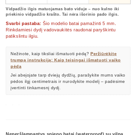
Vidpadžio ilgis matuojamas bato viduje – nuo kulno iki
priekinio vidpadžio krašto. Tai nėra išorinio pado ilgis.
Svarbi pastaba:
Šio modelio batai pamažinti 5 mm.
Rinkdamiesi dydį vadovaukitės raudonai paryškintu
patikslintu ilgiu.
Nežinote, kaip tiksliai išmatuoti pėdą?
Peržiūrėkite
trumpą instrukciją: Kaip teisingai išmatuoti vaiko
pėdą
Jei abejojate tarp dviejų dydžių, parašykite mums vaiko
pėdos ilgį centimetrais ir nurodykite modelį – padėsime
įvertinti tinkamesnį dydį.
Neperšlampantys sniego batai (waterproof) su vilna.