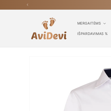
Eiti į
turinį
MERGAITĖMS
IŠPARDAVIMAS %
Pereiti prie
informacijos
apie gaminį