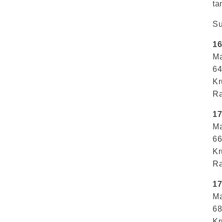
ta
Su
16
Ma
64
Kr
Ra
17
Ma
66
Kr
Ra
17
Ma
68
Kr