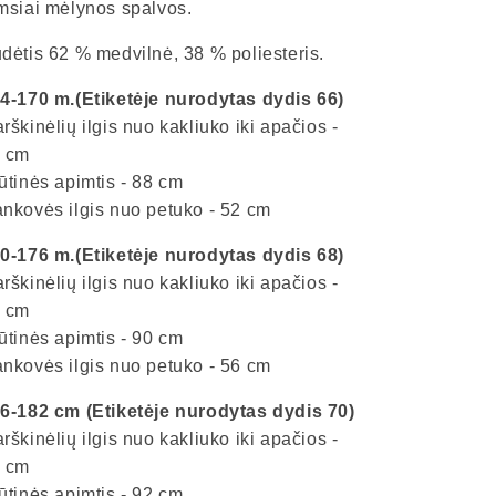
msiai mėlynos spalvos.
dėtis 62 % medvilnė, 38 % poliesteris.
4-170 m.(Etiketėje nurodytas dydis 66)
rškinėlių ilgis nuo kakliuko iki apačios -
 cm
ūtinės apimtis - 88 cm
nkovės ilgis nuo petuko - 52 cm
0-176 m.(Etiketėje nurodytas dydis 68)
rškinėlių ilgis nuo kakliuko iki apačios -
 cm
ūtinės apimtis - 90 cm
nkovės ilgis nuo petuko - 56 cm
6-182 cm (Etiketėje nurodytas dydis 70)
rškinėlių ilgis nuo kakliuko iki apačios -
 cm
ūtinės apimtis - 92 cm