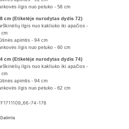
nkovės ilgis nuo petuko - 58 cm
8 cm (Etiketėje nurodytas dydis 72)
rškinėlių ilgis nuo kakliuko iki apačios -
 cm
ūtinės apimtis - 94 cm
nkovės ilgis nuo petuko - 60 cm
4 cm (Etiketėje nurodytas dydis 74)
rškinėlių ilgis nuo kakliuko iki apačios -
 cm
ūtinės apimtis - 94 cm
nkovės ilgis nuo petuko - 62 cm
KU
F1711109_66-74-178
das:
Dalintis