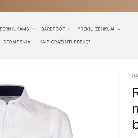
✅ 14 dienų grąžinimo garantija – pirkite be rizikos
BERNIUKAMS
BAREFOOT
PREKIŲ ŽENKLAI
STRAIPSNIAI
KAIP GRĄŽINTI PREKĘ?
R